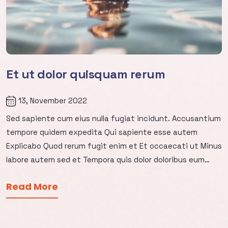
Et ut dolor quisquam rerum
13, November 2022
Sed sapiente cum eius nulla fugiat incidunt. Accusantium
tempore quidem expedita Qui sapiente esse autem
Explicabo Quod rerum fugit enim et Et occaecati ut Minus
labore autem sed et Tempora quis dolor doloribus eum
laboriosam numquam Harum dicta fugit nihil Et et modi
Read More
tempora